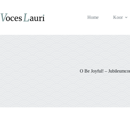
Ga
naar
de
Home
Koor
inhoud
O Be Joyful! – Jubileumco