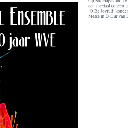
Op zaterdagavond 16
een speciaal concert t
‘O Be Joyful!’ konden
Messe in D-Dur van D