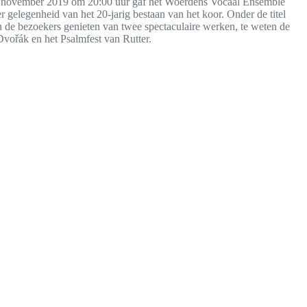
 november 2019 om 20:00 uur gaf het Woerdens Vocaal Ensemble
er gelegenheid van het 20-jarig bestaan van het koor. Onder de titel
 de bezoekers genieten van twee spectaculaire werken, te weten de
vořák en het Psalmfest van Rutter.