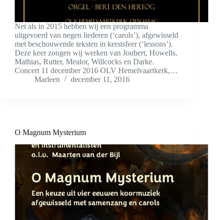
Net als in 2015 hebben wij een programma
uitgevoerd van negen liederen (‘carols’), afgewisseld
met beschouwende teksten in kerstsfeer (‘lessons’).
Deze keer zongen wij werken van Joubert, Howells,
Mathias, Rutter, Mealor, Willcocks en Darke.
Concert 11 december 2016 OLV Hemelvaartkerk,…
Marleen
december 11, 2016
O Magnum Mysterium